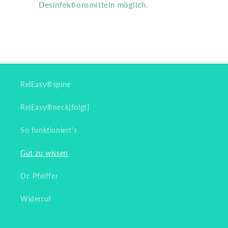
Desinfektionsmitteln möglich.
RelEasy®spine
RelEasy®neck[folgt]
So funktioniert's
Gut zu wissen
Dr. Pfeiffer
Widerruf