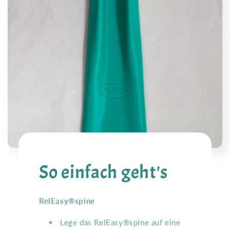
So einfach geht's
RelEasy®spine
Lege das RelEasy®spine auf eine