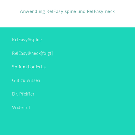
Anwendung RelEasy spine und RelEasy neck
RelEasy®spine
RelEasy®neck[folgt]
So funktioniert's
Gut zu wissen
Dr. Pfeiffer
Widerruf