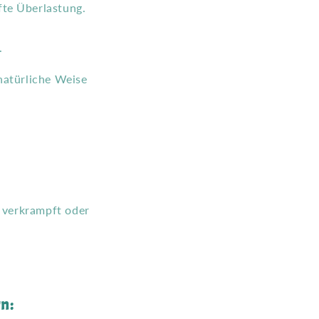
te Überlastung.
.
natürliche Weise
 verkrampft oder
n: