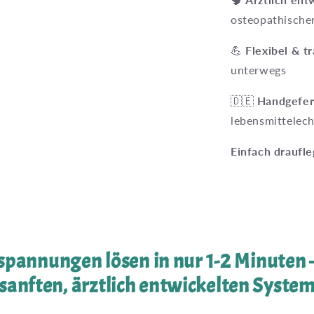
osteopathisch
💪
Flexibel & t
unterwegs
🇩🇪
Handgefert
lebensmittelec
Einfach draufl
pannungen lösen in nur 1-2 Minuten 
sanften, ärztlich entwickelten Syste