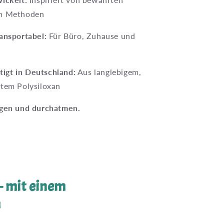
en Methoden
ransportabel:
Für Büro, Zuhause und
igt in Deutschland:
Aus langlebigem,
htem Polysiloxan
egen und durchatmen.
– mit einem
m