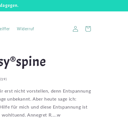
 dagegen.
Einloggen
Warenkorb
eiffer
Widerruf
sy®spine
19
(19)
Bewertungen
ir erst nicht vorstellen, denn Entspannung
insgesamt
nge unbekannt. Aber heute sage ich:
 Hilfe für mich und diese Entspannung ist
 wohltuend. Annegret R....w