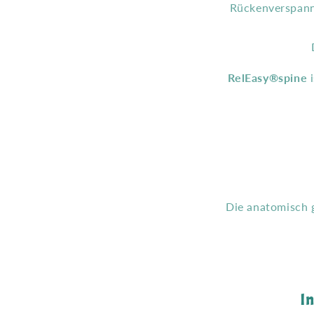
Rückenverspann
RelEasy®spine
i
Die anatomisch 
I