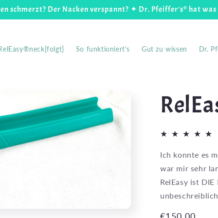
en schmerzt? Der Nacken verspannt? ✦ Dr. Pfeiffer's® hat was
RelEasy®neck[folgt]
So funktioniert's
Gut zu wissen
Dr. Pf
RelEa
Ich konnte es m
war mir sehr la
RelEasy ist DIE
unbeschreiblich
Normaler
€150,00