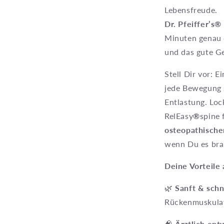
Lebensfreude.
Dr. Pfeiffer’s
Minuten genau d
und das gute Ge
Stell Dir vor: 
jede Bewegung 
Entlastung. Loc
RelEasy
®
spine 
osteopathische
wenn Du es bra
Deine Vorteile 
🌿
Sanft & schn
Rückenmuskulat
🧠
Ärztlich ent