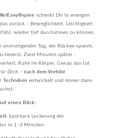
® RelEasy®spine
schenkt Dir in wenigen
as zurück – Beweglichkeit, Leichtigkeit
fühl, wieder tief durchatmen zu können.
Ein anstrengender Tag, der Rücken spannt,
schmerzt. Zwei Minuten später -
kerheit. Ruhe im Körper. Genau das tut
für Dich –
nach dem Vorbild
r Techniken
entwickelt und immer dann
uchst.
auf einen Blick:
ell:
Spürbare Lockerung der
ur in 1–2 Minuten
wickelt:
Inspiriert von bewährten