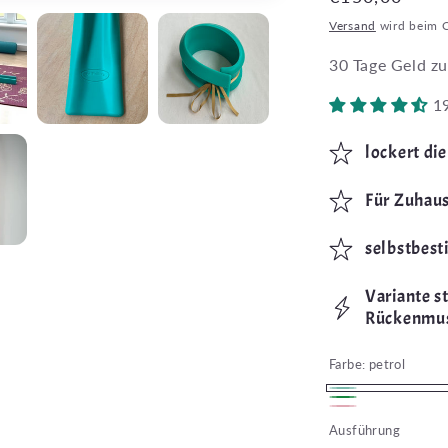
Preis
Versand
wird beim 
30 Tage Geld zu
1
lockert di
Für Zuhau
selbstbes
Variante st
Rückenmus
Farbe:
petrol
petrol
Grün
Pink
Ausführung